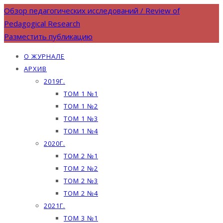
Обзор педагогических исследований / Review of
Pedagogical Research
Разместить публикацию
О ЖУРНАЛЕ
АРХИВ
2019Г.
ТОМ 1 №1
ТОМ 1 №2
ТОМ 1 №3
ТОМ 1 №4
2020Г.
ТОМ 2 №1
ТОМ 2 №2
ТОМ 2 №3
ТОМ 2 №4
2021Г.
ТОМ 3 №1