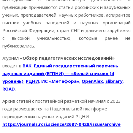
публикации принимаются статьи российских и зарубежных
ученых, преподавателей, научных работников, аспирантов
высших учебных заведений и научных организаций
Российской Федерации, стран СНГ и дальнего зарубежья
с высокой уникальностью, которые ранее не
публиковались.
Журнал
«Обзор педагогических исследований»
входит в
ВАК
,
Единый государственный перечень
научных изданий (ЕГПНИ) — «Белый список» (4
уровен
ь)
,
РЦНИ
,
ИС «Метафора»
,
OpenAlex
,
Elibr
ary
,
ROAD
.
Архив статей с постатейной разметкой начиная с 2023
года размещается на Национальной платформе
периодических научных изданий РЦНИ:
https://journals.rcsi.science/2687-0428/issue/archive