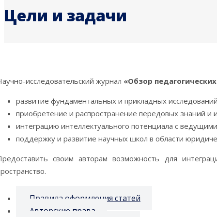
Цели и задачи
Научно-исследовательский журнал
«Обзор педагогических
развитие фундаментальных и прикладных исследований 
приобретение и распространение передовых знаний и и
интеграцию интеллектуального потенциала с ведущими 
поддержку и развитие научных школ в области юридичес
Предоставить своим авторам возможность для интегра
пространство.
Правила оформления статей
Авторские права