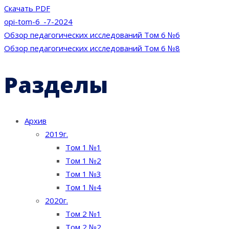
Скачать PDF
opi-tom-6_-7-2024
Навигация
Обзор педагогических исследований Том 6 №6
Обзор педагогических исследований Том 6 №8
по
Разделы
записям
Архив
2019г.
Том 1 №1
Том 1 №2
Том 1 №3
Том 1 №4
2020г.
Том 2 №1
Том 2 №2