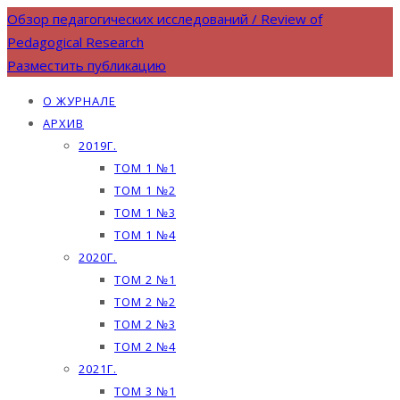
Обзор педагогических исследований / Review of
Pedagogical Research
Разместить публикацию
О ЖУРНАЛЕ
АРХИВ
2019Г.
ТОМ 1 №1
ТОМ 1 №2
ТОМ 1 №3
ТОМ 1 №4
2020Г.
ТОМ 2 №1
ТОМ 2 №2
ТОМ 2 №3
ТОМ 2 №4
2021Г.
ТОМ 3 №1