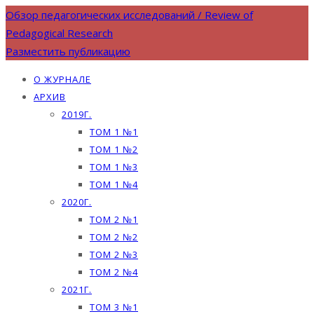
Обзор педагогических исследований / Review of
Pedagogical Research
Разместить публикацию
О ЖУРНАЛЕ
АРХИВ
2019Г.
ТОМ 1 №1
ТОМ 1 №2
ТОМ 1 №3
ТОМ 1 №4
2020Г.
ТОМ 2 №1
ТОМ 2 №2
ТОМ 2 №3
ТОМ 2 №4
2021Г.
ТОМ 3 №1