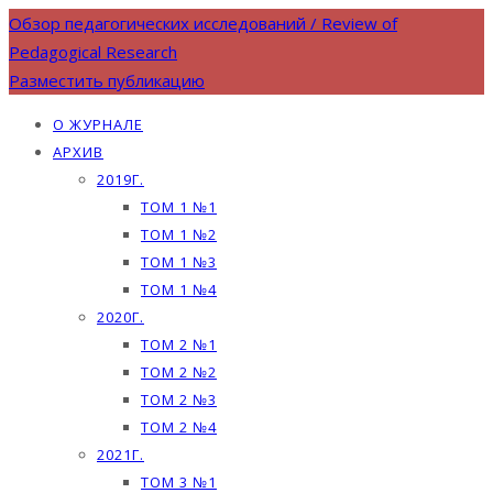
Обзор педагогических исследований / Review of
Pedagogical Research
Разместить публикацию
О ЖУРНАЛЕ
АРХИВ
2019Г.
ТОМ 1 №1
ТОМ 1 №2
ТОМ 1 №3
ТОМ 1 №4
2020Г.
ТОМ 2 №1
ТОМ 2 №2
ТОМ 2 №3
ТОМ 2 №4
2021Г.
ТОМ 3 №1