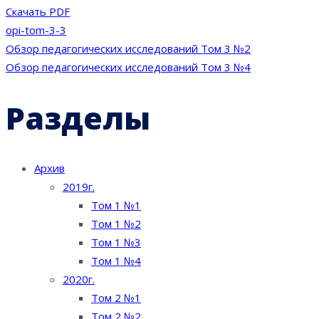
Скачать PDF
opi-tom-3-3
Навигация
Обзор педагогических исследований Том 3 №2
Обзор педагогических исследований Том 3 №4
по
Разделы
записям
Архив
2019г.
Том 1 №1
Том 1 №2
Том 1 №3
Том 1 №4
2020г.
Том 2 №1
Том 2 №2