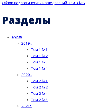
Обзор педагогических исследований Том 3 №8
по
Разделы
записям
Архив
2019г.
Том 1 №1
Том 1 №2
Том 1 №3
Том 1 №4
2020г.
Том 2 №1
Том 2 №2
Том 2 №4
Том 2 №3
2021г.