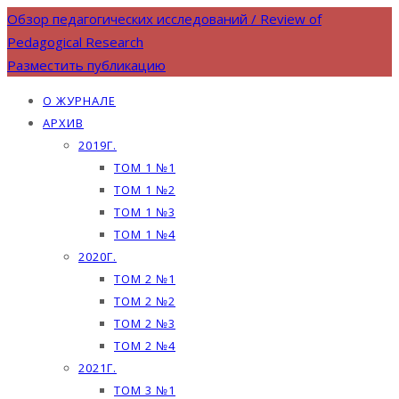
Обзор педагогических исследований / Review of
Pedagogical Research
Разместить публикацию
О ЖУРНАЛЕ
АРХИВ
2019Г.
ТОМ 1 №1
ТОМ 1 №2
ТОМ 1 №3
ТОМ 1 №4
2020Г.
ТОМ 2 №1
ТОМ 2 №2
ТОМ 2 №3
ТОМ 2 №4
2021Г.
ТОМ 3 №1