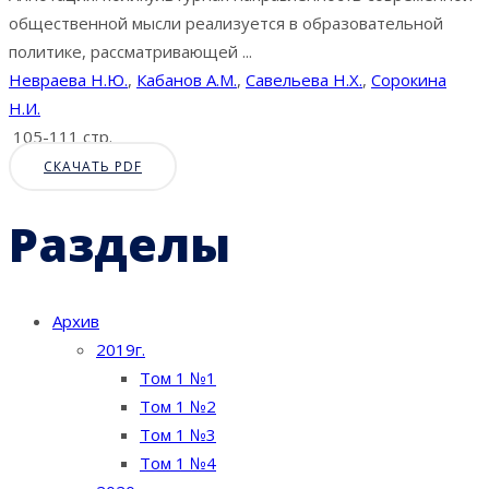
общественной мысли реализуется в образовательной
политике, рассматривающей ...
Невраева Н.Ю.
,
Кабанов А.М.
,
Савельева Н.Х.
,
Сорокина
Н.И.
105-111 стр.
СКАЧАТЬ PDF
Разделы
Архив
2019г.
Том 1 №1
Том 1 №2
Том 1 №3
Том 1 №4