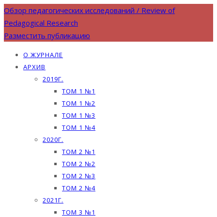
Обзор педагогических исследований / Review of
Pedagogical Research
Разместить публикацию
О ЖУРНАЛЕ
АРХИВ
2019Г.
ТОМ 1 №1
ТОМ 1 №2
ТОМ 1 №3
ТОМ 1 №4
2020Г.
ТОМ 2 №1
ТОМ 2 №2
ТОМ 2 №3
ТОМ 2 №4
2021Г.
ТОМ 3 №1