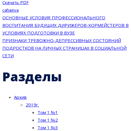
Скачать PDF
cahaeva
Навигация
ОСНОВНЫЕ УСЛОВИЯ ПРОФЕССИОНАЛЬНОГО
ВОСПИТАНИЯ БУДУЩИХ ДИРИЖЕРОВ-ХОРМЕЙСТЕРОВ В
по
УСЛОВИЯХ ПОДГОТОВКИ В ВУЗЕ
ПРИЗНАКИ ТРЕВОЖНО-ДЕПРЕССИВНЫХ СОСТОЯНИЙ
записям
ПОДРОСТКОВ НА ЛИЧНЫХ СТРАНИЦАХ В СОЦИАЛЬНОЙ
СЕТИ
Разделы
Архив
2019г.
Том 1 №1
Том 1 №2
Том 1 №3