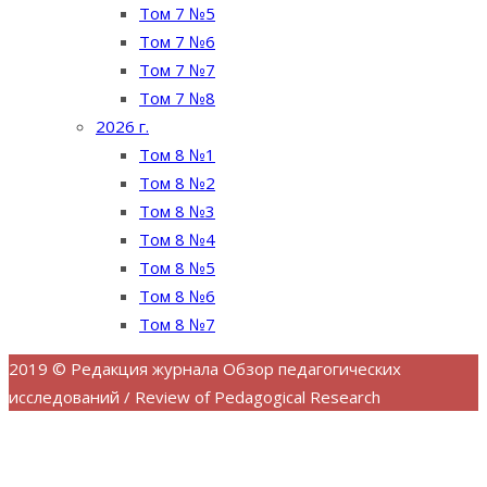
Том 7 №5
Том 7 №6
Том 7 №7
Том 7 №8
2026 г.
Том 8 №1
Том 8 №2
Том 8 №3
Том 8 №4
Том 8 №5
Том 8 №6
Том 8 №7
2019 © Редакция журнала Обзор педагогических
исследований / Review of Pedagogical Research