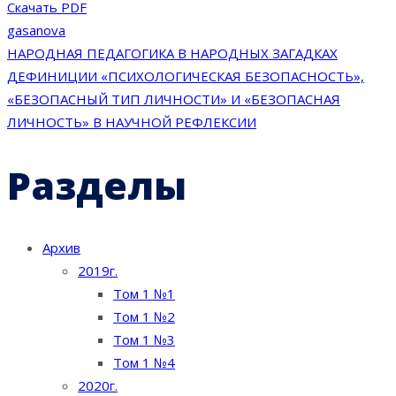
Скачать PDF
gasanova
Навигация
НАРОДНАЯ ПЕДАГОГИКА В НАРОДНЫХ ЗАГАДКАХ
ДЕФИНИЦИИ «ПСИХОЛОГИЧЕСКАЯ БЕЗОПАСНОСТЬ»,
по
«БЕЗОПАСНЫЙ ТИП ЛИЧНОСТИ» И «БЕЗОПАСНАЯ
ЛИЧНОСТЬ» В НАУЧНОЙ РЕФЛЕКСИИ
записям
Разделы
Архив
2019г.
Том 1 №1
Том 1 №2
Том 1 №3
Том 1 №4
2020г.