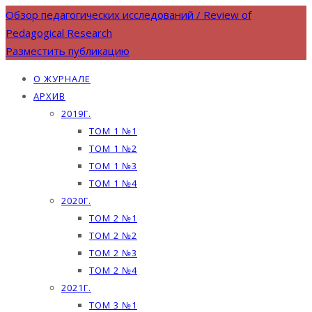
Обзор педагогических исследований / Review of
Pedagogical Research
Разместить публикацию
О ЖУРНАЛЕ
АРХИВ
2019Г.
ТОМ 1 №1
ТОМ 1 №2
ТОМ 1 №3
ТОМ 1 №4
2020Г.
ТОМ 2 №1
ТОМ 2 №2
ТОМ 2 №3
ТОМ 2 №4
2021Г.
ТОМ 3 №1