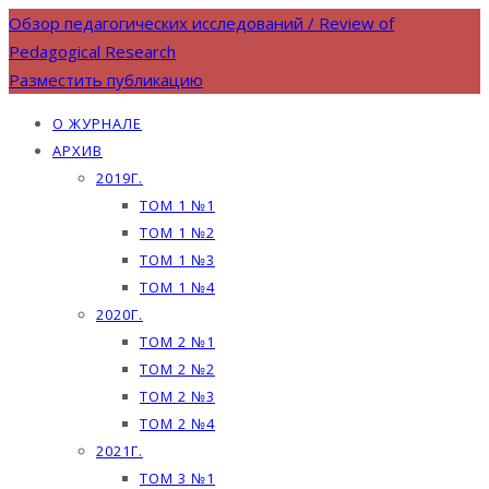
Обзор педагогических исследований / Review of
Pedagogical Research
Разместить публикацию
О ЖУРНАЛЕ
АРХИВ
2019Г.
ТОМ 1 №1
ТОМ 1 №2
ТОМ 1 №3
ТОМ 1 №4
2020Г.
ТОМ 2 №1
ТОМ 2 №2
ТОМ 2 №3
ТОМ 2 №4
2021Г.
ТОМ 3 №1